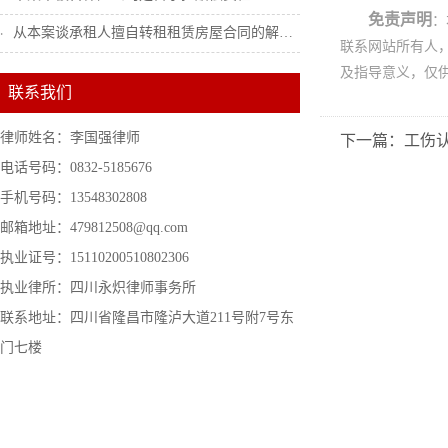
免责声明
：
从本案谈承租人擅自转租租赁房屋合同的解除...
联系网站所有人
及指导意义，仅
联系我们
律师姓名：李国强律师
下一篇：工伤
电话号码：0832-5185676
手机号码：13548302808
邮箱地址：479812508@qq.com
执业证号：15110200510802306
执业律所：四川永炽律师事务所
联系地址：四川省隆昌市隆泸大道211号附7号东
门七楼