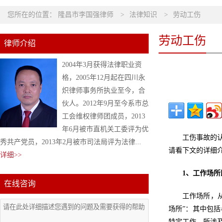
您所在的位置：
隆昌市李国强律师
>
法律知识
>
劳动工伤
劳动工伤
律师介绍
2004年3月获得法律职业资
格，2005年12月起在四川永
炽律师事务所执业至今，合
伙人。2012年9月至今系市总
工会维权律师团成员，2013
年6月被市直机关工委评为优
工伤事故的
秀共产党员，2013年2月被市司法局评为法律...
请看下文的详细
详细>>
1、工作场
在线咨询
工作场所，
场所”：其中包
特定工作，所涉