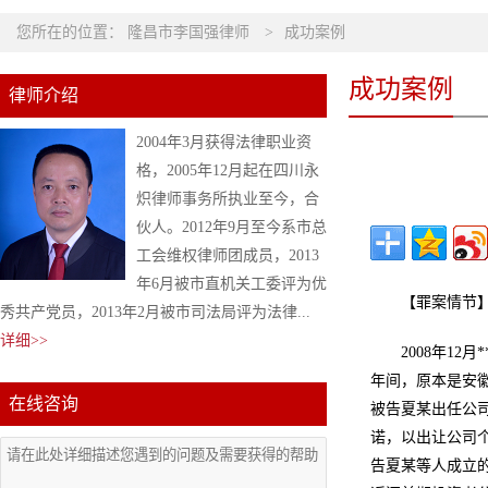
您所在的位置：
隆昌市李国强律师
>
成功案例
成功案例
律师介绍
2004年3月获得法律职业资
格，2005年12月起在四川永
炽律师事务所执业至今，合
伙人。2012年9月至今系市总
工会维权律师团成员，2013
年6月被市直机关工委评为优
【罪案情节
秀共产党员，2013年2月被市司法局评为法律...
详细>>
2008年1
年间，原本是安
在线咨询
被告夏某出任公
诺，以出让公司
告夏某等人成立