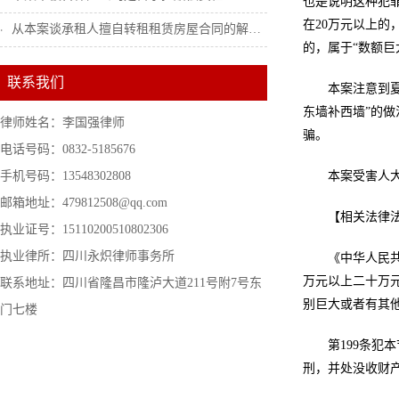
也是说明这种犯
在20万元以上的
从本案谈承租人擅自转租租赁房屋合同的解除...
的，属于“数额巨
联系我们
本案注意到
东墙补西墙”的做
律师姓名：李国强律师
骗。
电话号码：0832-5185676
手机号码：13548302808
本案受害人
邮箱地址：479812508@qq.com
【相关法律
执业证号：15110200510802306
执业律所：四川永炽律师事务所
《中华人民
万元以上二十万
联系地址：四川省隆昌市隆泸大道211号附7号东
别巨大或者有其
门七楼
第199条犯
刑，并处没收财