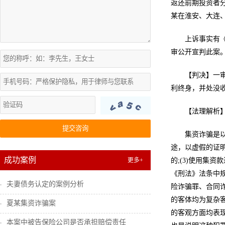
返还前期投资者分
某在淮安、大连
上诉事实有
审公开宣判此案。
【判决】一
利终身，并处没
【法理解析
提交咨询
集资诈骗是
途，以虚假的证明
成功案例
更多+
的;(3)使用集
《刑法》法条中
夫妻债务认定的案例分析
险诈骗罪、合同诈
的客体均为复杂客
夏某集资诈骗案
的客观方面均表
本案中被告保险公司是否承担赔偿责任