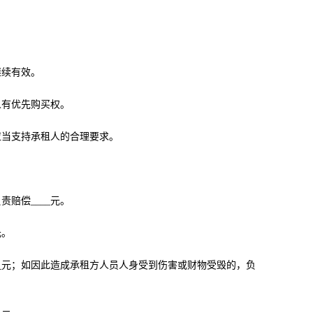
继续有效。
人有优先购买权。
应当支持承租人的合理要求。
赔偿____元。
元。
__元；如因此造成承租方人员人身受到伤害或财物受毁的，负