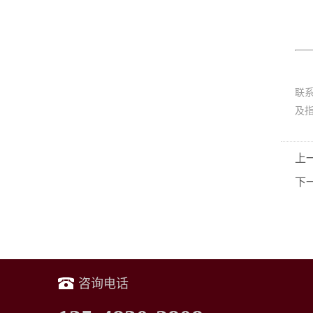
联
及
上
下
咨询电话