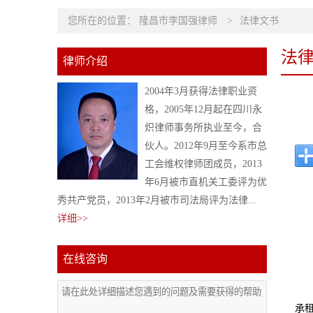
您所在的位置：
隆昌市李国强律师
>
法律文书
法
律师介绍
2004年3月获得法律职业资
格，2005年12月起在四川永
炽律师事务所执业至今，合
伙人。2012年9月至今系市总
工会维权律师团成员，2013
年6月被市直机关工委评为优
秀共产党员，2013年2月被市司法局评为法律...
详细>>
在线咨询
承租