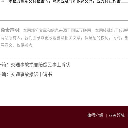
４．承租方逾期交付租金的，除仍应及时如数补交外，应支付违约金___
免责声明
：本网部分文章和信息来源于国际互联网，本网转载出于传递
系网站所有人，我们会予以更改或删除相关文章，保证您的权利。同时，
指导意义，仅供参考。
一篇：交通事故损害赔偿民事上诉状
一篇：交通事故撤诉申请书
律师介绍
业务领域
|
|