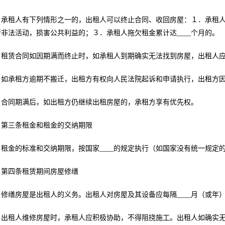
承租人有下列情形之一的，出租人可以终止合同、收回房屋：１．承租
行非法活动，损害公共利益的；３．承租人拖欠租金累计达____个月的。
租赁合同如因期满而终止时，如承租人到期确实无法找到房屋，出租人
如承租方逾期不搬迁，出租方有权向人民法院起诉和申请执行，出租方
合同期满后，如出租方仍继续出租房屋的，承租方享有优先权。
第三条租金和租金的交纳期限
租金的标准和交纳期限，按国家____的规定执行（如国家没有统一规
第四条租赁期间房屋修缮
修缮房屋是出租人的义务。出租人对房屋及其设备应每隔____月（或
出租人维修房屋时，承租人应积极协助，不得阻挠施工。出租人如确实