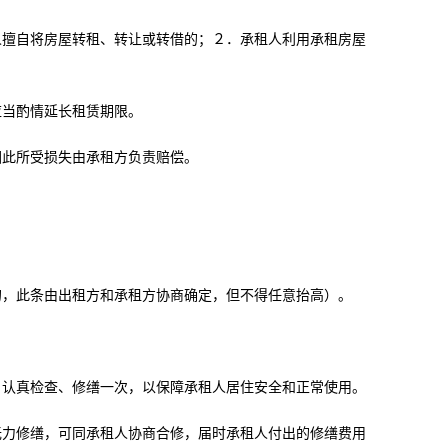
人擅自将房屋转租、转让或转借的；２．承租人利用承租房屋
应当酌情延长租赁期限。
因此所受损失由承租方负责赔偿。
定的，此条由出租方和承租方协商确定，但不得任意抬高）。
年）认真检查、修缮一次，以保障承租人居住安全和正常使用。
无力修缮，可同承租人协商合修，届时承租人付出的修缮费用